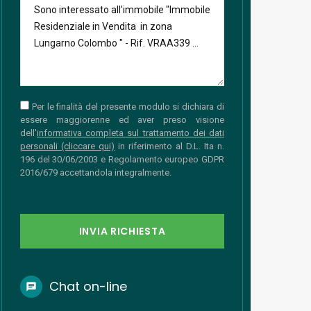
Per le finalità del presente modulo si dichiara di
essere maggiorenne ed aver preso visione
dell'
informativa completa sul trattamento dei dati
personali (cliccare qui)
in riferimento al D.L. Ita n.
196 del 30/06/2003 e Regolamento europeo GDPR
2016/679 accettandola integralmente.
INVIA RICHIESTA
Chat on-line