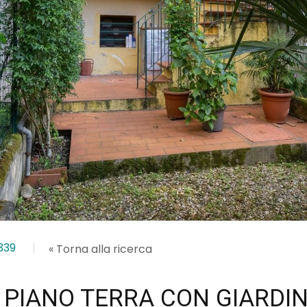
339
« Torna alla ricerca
PIANO TERRA CON GIARDI