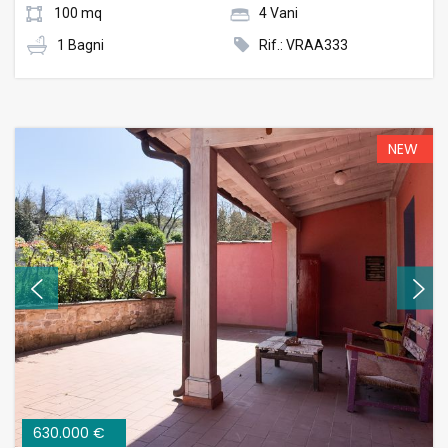
100 mq
4 Vani
1 Bagni
Rif.: VRAA333
NEW
630.000 €