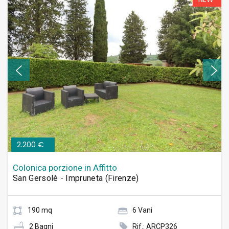
2.200 €
Colonica porzione in Affitto
San Gersolè - Impruneta (Firenze)
190 mq
6 Vani
2 Bagni
Rif.: ARCP326