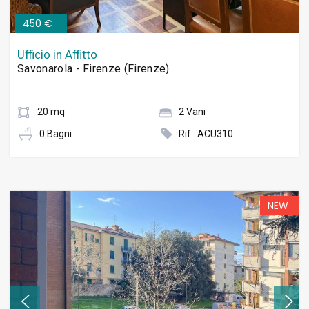
450 €
Ufficio in Affitto
Savonarola - Firenze (Firenze)
20 mq
2 Vani
0 Bagni
Rif.: ACU310
NEW